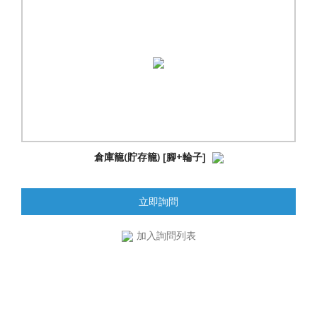
倉庫籠(貯存籠) [腳+輪子]
立即詢問
加入詢問列表