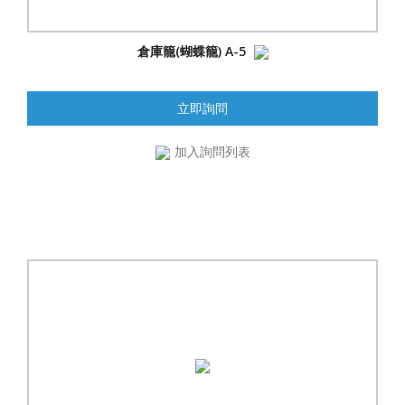
倉庫籠(蝴蝶籠) A-5
立即詢問
加入詢問列表