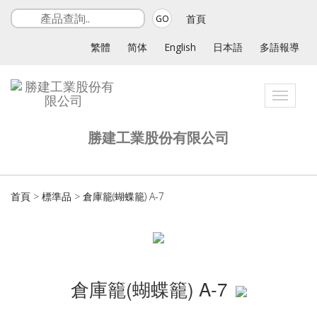
首頁
GO
繁體
简体
English
日本語
多語報導
Toggle
navigat
勝建工業股份有限公司
首頁
>
標準品
>
倉庫籠(蝴蝶籠) A-7
倉庫籠(蝴蝶籠) A-7