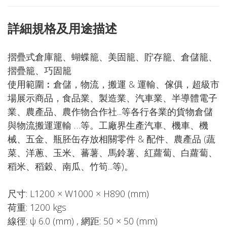
詳細規格及用途描述
摺疊式倉庫籠、蝴蝶籠、美固籠、貯存籠、倉儲籠、
摺疊籠、巧固籠
使用範圍︰倉儲，物流，搬運 & 運輸、傢俱，超級市
場展示商品，食品業、製造業、汽車業、半導體電子
業、農產品、農作物合作社...等各行各業的貨物倉儲
與物流搬運運輸 …等。工廠界生產汽車、機車、機
械、五金、瓶胚缶存放相關零件 & 配件、農產品 (蔬
菜、洋蔥、玉米、蕃薯、馬鈴薯、紅蘿蔔、白蘿蔔、
稻米、稻穀、南瓜、竹筍...等)。
尺寸: L1200 × W1000 × H890 (mm)
荷重: 1200 kgs
線徑: ψ 6.0 (mm) , 網距: 50 × 50 (mm)