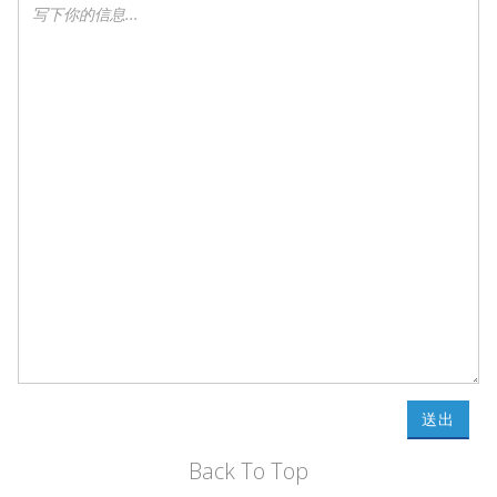
送出
Back To Top