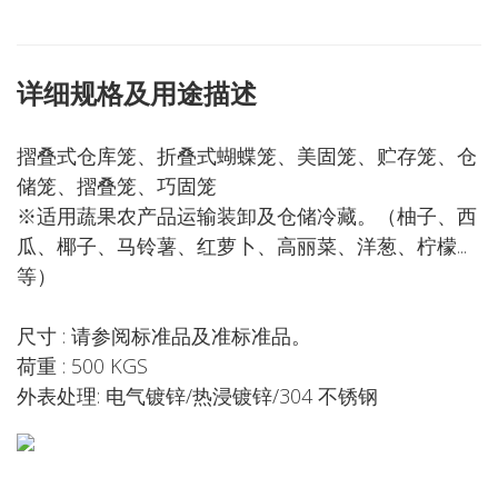
详细规格及用途描述
摺叠式仓库笼、折叠式蝴蝶笼、美固笼、贮存笼、仓
储笼、摺叠笼、巧固笼
※适用蔬果农产品运输装卸及仓储冷藏。（柚子、西
瓜、椰子、马铃薯、红萝卜、高丽菜、洋葱、柠檬...
等）
尺寸 : 请参阅标准品及准标准品。
荷重 : 500 KGS
外表处理: 电气镀锌/热浸镀锌/304 不锈钢