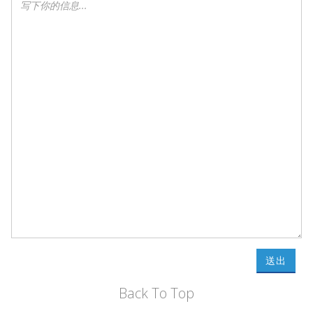
送出
Back To Top